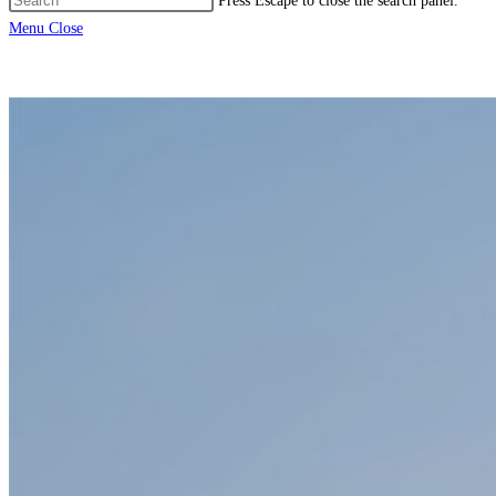
Press Escape to close the search panel.
Menu
Close